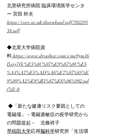
北里研究所病院 臨床環境医学センタ
ー 宮田 幹夫
https://core.ac.uk/download/pdf/392293
38.pdf
◆北里大学病院資
料
https://www.dropbox.com/s/me9ym16
l5xiy7f4/%E5%8C%97%E9%87%8C%E5
%A4%A7%E5%AD%A6%E7%97%85%E
9%99%A2%E8%B3%87%E6%96%992.pd
f?dl=0
◆「新たな健康リスク要因としての
電磁場」－電磁過敏症の疫学研究から
の問題提起－ 北條祥子
早稲田大学
応用
脳科学
研究所「生活環