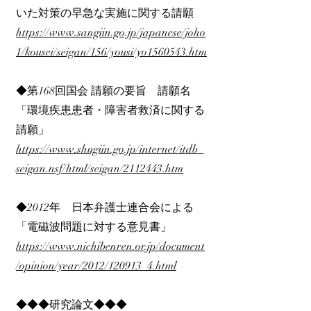
いた対策の早急な実施に関する請願
https://www.sangiin.go.jp/japanese/joho
1/kousei/seigan/156/yousi/yo1560543.htm
◆第168回国会 請願の要旨 請願名
「環境疾患患者・障害者救済に関する
請願」
https://www.shugiin.go.jp/internet/itdb_
seigan.nsf/html/seigan/2112443.htm
◆2012年 日本弁護士連合会による
「電磁波問題に対する意見書」
https://www.nichibenren.or.jp/document
/opinion/year/2012/120913_4.html
◆◆◆研究論文◆◆◆