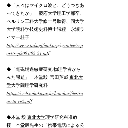
◆「人々はマイクロ波と、どうつきあ
ってきたか」 慶応大学理工学部卒、
ベルリン工科大学修士号取得、同大学
大学院科学技術史科博士課程 永瀬ラ
イマー桂子
http://www.takagifund.org/grantee/rep
ort/rep2005/02-21.pdf
◆「電磁場過敏症研究:物理学者から
みた課題」 本堂毅 宮田英威
東北大
学
大学院理学研究科
https://web.tohoku.ac.jp/hondou/files/so
usetu-re2.pdf
◆本堂 毅
東北大学
理学研究科准教
授 本堂毅先生の「携帯電話による公