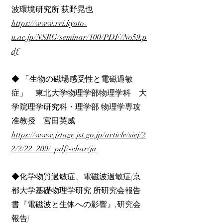
波環境研究所 荻野晃也
https://www.rri.kyoto-
u.ac.jp/NSRG/seminar/100/PDF/No59.p
df
◆ 「生物の磁場感受性と電磁過敏
症」 東北大学物理学部物理学科 大
学院理学研究科・理学部 物理学専攻
准教授 宮田英威
https://www.jstage.jst.go.jp/article/siej/2
2/2/22_209/_pdf/-char/ja
◆化学物質過敏症、電磁波過敏症(京
都大学基礎物理学研究 所研究会報告
書『電磁波と生体への影響』,研究会
報告)