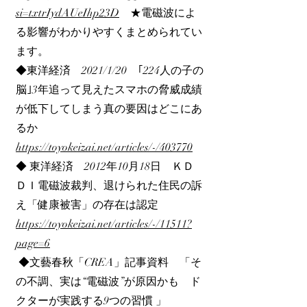
si=txtrIydAUeIhp23D
★電磁波によ
る影響がわかりやすくまとめられてい
ます。
◆東洋経済 2021/1/20 ｢224人の子の
脳｣3年追って見えたスマホの脅威成績
が低下してしまう真の要因はどこにあ
るか
https://toyokeizai.net/articles/-/403770
◆ 東洋経済 2012年10月18日 ＫＤ
ＤＩ電磁波裁判、退けられた住民の訴
え「健康被害」の存在は認定
https://toyokeizai.net/articles/-/11511?
page=6
◆文藝春秋「CREA」記事資料 「そ
の不調、実は“電磁波”が原因かも ド
クターが実践する9つの習慣 」