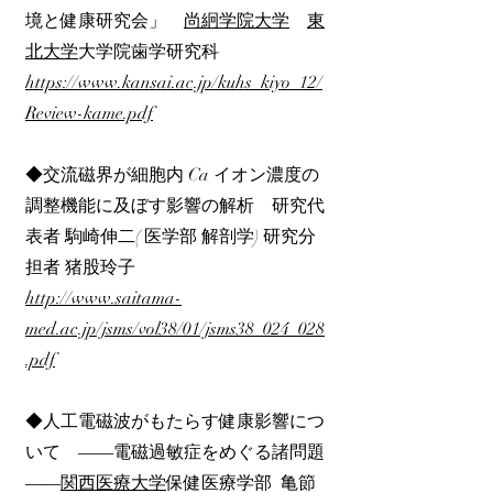
境と健康研究会」
尚絅学院大学
東
北大学
大学院歯学研究科
https://www.kansai.ac.jp/kuhs_kiyo_12/
Review-kame.pdf
◆交流磁界が細胞内 Ca イオン濃度の
調整機能に及ぼす影響の解析 研究代
表者 駒崎伸二( 医学部 解剖学) 研究分
担者 猪股玲子
http://www.saitama-
med.ac.jp/jsms/vol38/01/jsms38_024_028
.pdf
◆人工電磁波がもたらす健康影響につ
いて ――電磁過敏症をめぐる諸問題
――
関西医療大学
保健医療学部 亀節