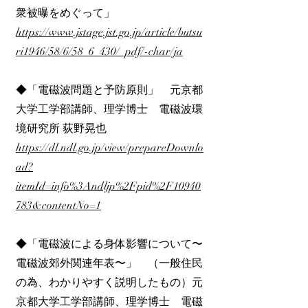
衆被曝をめぐって」
https://www.jstage.jst.go.jp/article/butsu
ri1946/58/6/58_6_430/_pdf/-char/ja
◆「電磁波問題と予防原則」 元京都
大学工学部講師、理学博士 電磁波環
境研究所 荻野晃也
https://dl.ndl.go.jp/view/prepareDownlo
ad?
itemId=info%3Andljp%2Fpid%2F10940
783&contentNo=1
◆「電磁波による身体影響について〜
電磁波郊外関連年表〜」 （一般住民
の為、わかりやすく説明したもの）元
京都大学工学部講師、理学博士 電磁