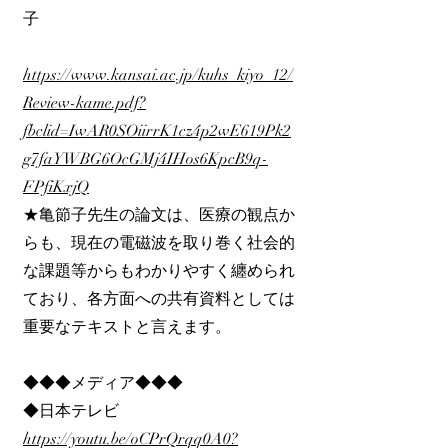
子
https://www.kansai.ac.jp/kuhs_kiyo_12/
Review-kame.pdf?
fbclid=IwAR0SOiirrK1cz4p2wE619Pk2
g7faYWBG6OcGMj4IHos6KpcB9q-
FPfiKxjQ
★亀節子先生の論文は、医療の観点か
らも、現在の電磁波を取り巻く社会的
な課題等からもわかりやすく纏められ
ており、各方面への共有資料としては
重要なテキストと言えます。
◆◆◆メディア◆◆◆
◆日本テレビ
https://youtu.be/oCPrQrqq0A0?